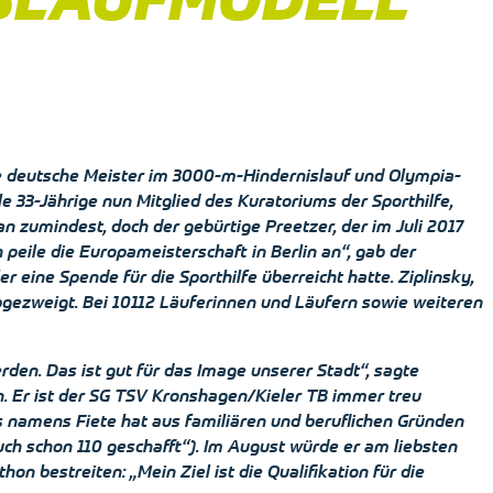
fache deutsche Meister im 3000-m-Hindernislauf und Olympia-
le 33-Jährige nun Mitglied des Kuratoriums der Sporthilfe,
an zumindest, doch der gebürtige Preetzer, der im Juli 2017
ch peile die Europameisterschaft in Berlin an“, gab der
 eine Spende für die Sporthilfe überreicht hatte. Ziplinsky,
 abgezweigt. Bei 10112 Läuferinnen und Läufern sowie weiteren
erden. Das ist gut für das Image unserer Stadt“, sagte
hen. Er ist der SG TSV Kronshagen/Kieler TB immer treu
es namens Fiete hat aus familiären und beruflichen Gründen
uch schon 110 geschafft“). Im August würde er am liebsten
n bestreiten: „Mein Ziel ist die Qualifikation für die