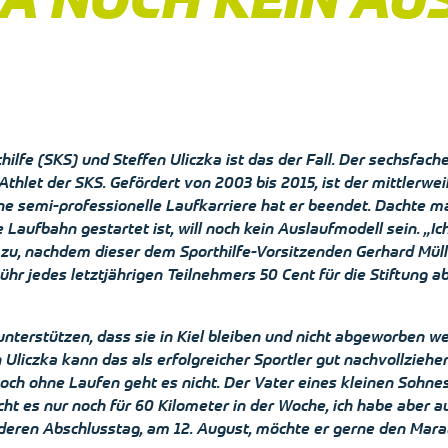
orthilfe (SKS) und Steffen Uliczka ist das der Fall. Der sechs
thlet der SKS. Gefördert von 2003 bis 2015, ist der mittlerwei
eine semi-professionelle Laufkarriere hat er beendet. Dachte m
che Laufbahn gestartet ist, will noch kein Auslaufmodell sein. „I
zu, nachdem dieser dem Sporthilfe-Vorsitzenden Gerhard Müller
bühr jedes letztjährigen Teilnehmers 50 Cent für die Stiftung
 unterstützen, dass sie in Kiel bleiben und nicht abgeworben w
en Uliczka kann das als erfolgreicher Sportler gut nachvollzie
Doch ohne Laufen geht es nicht. Der Vater eines kleinen Sohn
t es nur noch für 60 Kilometer in der Woche, ich habe aber a
eren Abschlusstag, am 12. August, möchte er gerne den Maratho