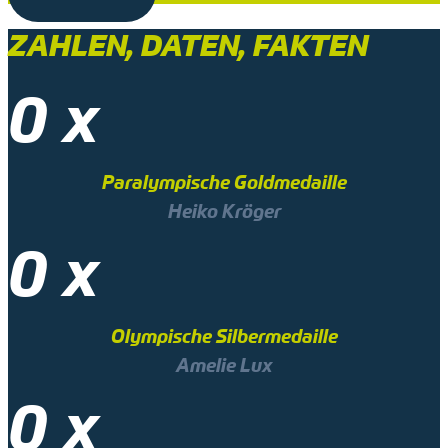
ZAHLEN, DATEN, FAKTEN
0
x
Paralympische Goldmedaille
Heiko Kröger
0
x
Olympische Silbermedaille
Amelie Lux
0
x