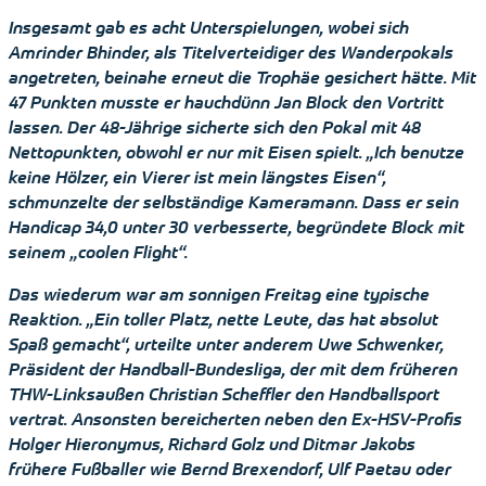
Insgesamt gab es acht Unterspielungen, wobei sich
Amrinder Bhinder, als Titelverteidiger des Wanderpokals
angetreten, beinahe erneut die Trophäe gesichert hätte. Mit
47 Punkten musste er hauchdünn Jan Block den Vortritt
lassen. Der 48-Jährige sicherte sich den Pokal mit 48
Nettopunkten, obwohl er nur mit Eisen spielt. „Ich benutze
keine Hölzer, ein Vierer ist mein längstes Eisen“,
schmunzelte der selbständige Kameramann. Dass er sein
Handicap 34,0 unter 30 verbesserte, begründete Block mit
seinem „coolen Flight“.
Das wiederum war am sonnigen Freitag eine typische
Reaktion. „Ein toller Platz, nette Leute, das hat absolut
Spaß gemacht“, urteilte unter anderem Uwe Schwenker,
Präsident der Handball-Bundesliga, der mit dem früheren
THW-Linksaußen Christian Scheffler den Handballsport
vertrat. Ansonsten bereicherten neben den Ex-HSV-Profis
Holger Hieronymus, Richard Golz und Ditmar Jakobs
frühere Fußballer wie Bernd Brexendorf, Ulf Paetau oder