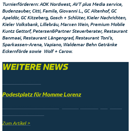
Turnierförderern: AOK Nordwest, AVT plus Media service,
Budenzauber, Citti, Famila, Giovanni L., GC Altenhof, GC
Apeldör, GC Kitzeberg, Gosch + Schlüter, Kieler Nachrichten,
Kieler Volksbank, Lillebräu, Marxen Wein, Premium Mobile
Kuntz Gettorf, Petersen&Partner Steuerberater, Restaurant
Banmaai, Restaurant Längengrad, Restaurant Toni’s,
Sparkassen-Arena, Vapiano, Waldemar Behn Getränke
Eckernförde sowie Wolf + Carow.
WEITERE NEWS
9. November 2025
Podestplatz für Momme Lorenz
Das Skatturnier der Stiftung Kieler Sporthilfe (SKS) kann
man mittlerweile …
Zum Artikel >