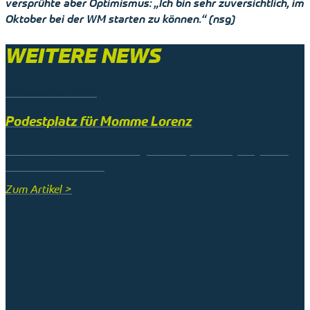
versprühte aber Optimismus: „Ich bin sehr zuversichtlich, im
Oktober bei der WM starten zu können.“ (nsg)
WEITERE NEWS
9. November 2025
Podestplatz für Momme Lorenz
Das Skatturnier der Stiftung Kieler Sporthilfe (SKS) kann
man mittlerweile …
Zum Artikel >