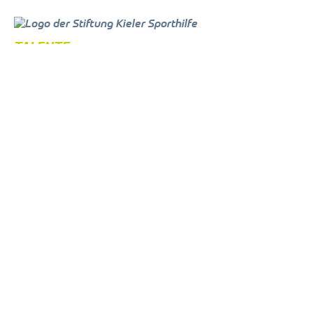
TALENTE
Unsere Talente
Ex-Sportler
NEWS
Alle News
Newsletter
EVENTS
Kalender
Sporthilfe Cup
FÖRDERER
Modelle
Spenden
Förderer
ÜBER UNS
Förderungsantrag
Organe
Satzung