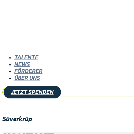
TALENTE
NEWS
FÖRDERER
ÜBER UNS
JETZT SPENDEN
Süverkrüp