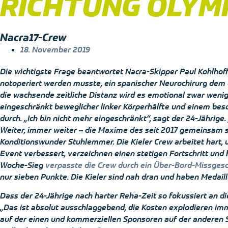
RICHTUNG OLYM
Nacra17-Crew
18. November 2019
Die wichtigste Frage beantwortet Nacra-Skipper Paul Kohlhoff 
notoperiert werden musste, ein spanischer Neurochirurg dem d
die wachsende zeitliche Distanz wird es emotional zwar wenige
eingeschränkt beweglicher linker Körperhälfte und einem bes
durch. „Ich bin nicht mehr eingeschränkt“, sagt der 24-Jährige
Weiter, immer weiter – die Maxime des seit 2017 gemeinsam s
Konditionswunder Stuhlemmer. Die Kieler Crew arbeitet hart, u
Event verbessert, verzeichnen einen stetigen Fortschritt und h
Woche-Sieg
verpasste die Crew durch ein Über-Bord-Missgesc
nur sieben Punkte. Die Kieler sind nah dran und haben Medai
Dass der 24-Jährige nach harter Reha-Zeit so fokussiert an
„Das ist absolut ausschlaggebend, die Kosten explodieren imm
auf der einen und kommerziellen Sponsoren auf der anderen Se