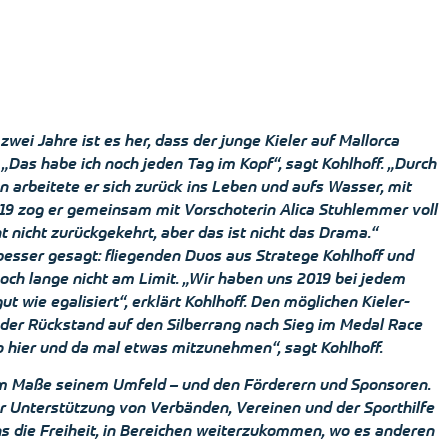
wei Jahre ist es her, dass der junge Kieler auf Mallorca
„Das habe ich noch jeden Tag im Kopf“, sagt Kohlhoff. „Durch
n arbeitete er sich zurück ins Leben und aufs Wasser, mit
019 zog er gemeinsam mit Vorschoterin Alica Stuhlemmer voll
ht nicht zurückgekehrt, aber das ist nicht das Drama.“
esser gesagt: fliegenden Duos aus Stratege Kohlhoff und
noch lange nicht am Limit. „Wir haben uns 2019 bei jedem
t wie egalisiert“, erklärt Kohlhoff. Den möglichen Kieler-
der Rückstand auf den Silberrang nach Sieg im Medal Race
o hier und da mal etwas mitzunehmen“, sagt Kohlhoff.
em Maße seinem Umfeld – und den Förderern und Sponsoren.
er Unterstützung von Verbänden, Vereinen und der Sporthilfe
ns die Freiheit, in Bereichen weiterzukommen, wo es anderen