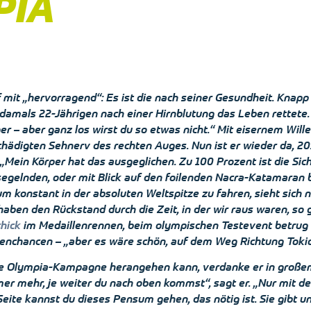
PIA
mit „hervorragend“: Es ist die nach seiner Gesundheit. Knapp z
amals 22-Jährigen nach einer Hirnblutung das Leben rettete. 
r – aber ganz los wirst du so etwas nicht.“ Mit eisernem Wille
chädigten Sehnerv des rechten Auges. Nun ist er wieder da, 2
. „Mein Körper hat das ausgeglichen. Zu 100 Prozent ist die Sic
egelnden, oder mit Blick auf den foilenden Nacra-Katamaran b
m konstant in der absoluten Weltspitze zu fahren, sieht sich 
aben den Rückstand durch die Zeit, in der wir raus waren, so gu
hick
im Medaillenrennen, beim olympischen Testevent betrug 
llenchancen – „aber es wäre schön, auf dem Weg Richtung Toki
 die Olympia-Kampagne herangehen kann, verdanke er in groß
er mehr, je weiter du nach oben kommst“, sagt er. „Nur mit d
ite kannst du dieses Pensum gehen, das nötig ist. Sie gibt u