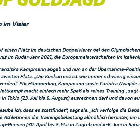
o im Visier
f einen Platz im deutschen Doppelvierer bei den Olympischen 
nis im Ruder-Jahr 2021, die Europameisterschaften im italienis
Franziska Kampmann abgab und nun an der Übernahme-Position d
n zweiten Platz. „Die Konkurrenz ist wie immer schwierig ein
 werden.“ Für Hämmerling, Kampmann sowie Carlotta Nwajide u
 Wettkampf macht einfach mehr Spaß als reines Training“, sagt d
 Tokio (23. Juli bis 8. August) ausrechnen darf und davon aus
be ich, dass es stattfindet“, sagt sie. „Ich verfolge die Debat
e Athletinnen die Trainingsbelastung allmählich herunter, um 
p-Rennen (30. April bis 2. Mai in Zagreb und 4.-6. Juni in Sa