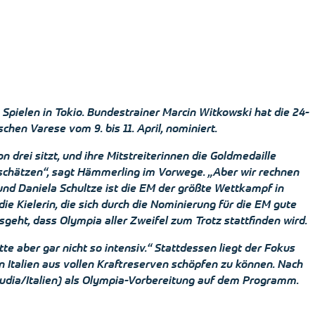
Spielen in Tokio. Bundestrainer Marcin Witkowski hat die 24-
chen Varese vom 9. bis 11. April, nominiert.
rei sitzt, und ihre Mitstreiterinnen die Goldmedaille
zuschätzen“, sagt Hämmerling im Vorwege. „Aber wir rechnen
nd Daniela Schultze ist die EM der größte Wettkampf in
ie Kielerin, die sich durch die Nominierung für die EM gute
geht, dass Olympia aller Zweifel zum Trotz stattfinden wird.
te aber gar nicht so intensiv.“ Stattdessen liegt der Fokus
in Italien aus vollen Kraftreserven schöpfen zu können. Nach
baudia/Italien) als Olympia-Vorbereitung auf dem Programm.