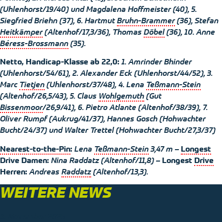
(Uhlenhorst/19/40) und Magdalena
Hoffmeister
(40), 5.
Siegfried
Briehn
(37), 6. Hartmut
Bruhn-Brammer
(36), Stefan
Heitkämper
(Altenhof/17,3/36), Thomas
Döbel
(36), 10. Anne
Béress-Brossmann
(35).
Netto, Handicap-Klasse ab 22,0:
1.
Amrinder
Bhinder
(Uhlenhorst/54/61), 2. Alexander Eck (Uhlenhorst/44/52), 3.
Marc
Tietjen
(Uhlenhorst/37/48), 4. Lena
Teßmann-Stein
(Altenhof/26,5/43), 5. Claus
Wohlgemuth
(Gut
Bissenmoor
/26,9/41), 6. Pietro
Atlante
(Altenhof/38/39), 7.
Oliver Rumpf (
Aukrug
/41/37), Hannes
Gosch
(
Hohwachter
Bucht/24/37) und Walter
Trettel
(
Hohwachter
Bucht/27,3/37)
Nearest-to-the-Pin
:
Lena
Teßmann-Stein
3,47 m –
Longest
Drive
Damen:
Nina
Raddatz
(Altenhof/11,8) –
Longest
Drive
Herren:
Andreas
Raddatz
(Altenhof/13,3).
WEITERE NEWS
9. November 2025