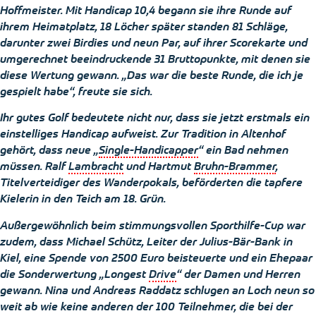
Hoffmeister
. Mit Handicap 10,4 begann sie ihre Runde auf
ihrem Heimatplatz, 18 Löcher später standen 81 Schläge,
darunter zwei
Birdies
und neun
Par
, auf ihrer
Scorekarte
und
umgerechnet beeindruckende 31 Bruttopunkte, mit denen sie
diese Wertung gewann. „Das war die beste Runde, die ich je
gespielt habe“, freute sie sich.
Ihr gutes Golf bedeutete nicht nur, dass sie jetzt erstmals ein
einstelliges Handicap aufweist. Zur Tradition in Altenhof
gehört, dass neue „
Single-Handicapper
“ ein Bad nehmen
müssen. Ralf
Lambracht
und Hartmut
Bruhn-Brammer
,
Titelverteidiger des Wanderpokals, beförderten die tapfere
Kielerin in den Teich am 18. Grün.
Außergewöhnlich beim stimmungsvollen
Sporthilfe-Cup
war
zudem, dass Michael
Schütz
, Leiter der Julius-Bär-Bank in
Kiel, eine Spende von 2500 Euro beisteuerte und ein Ehepaar
die Sonderwertung „
Longest
Drive
“ der Damen und Herren
gewann. Nina und Andreas
Raddatz
schlugen an Loch neun so
weit ab wie keine anderen der 100 Teilnehmer, die bei der