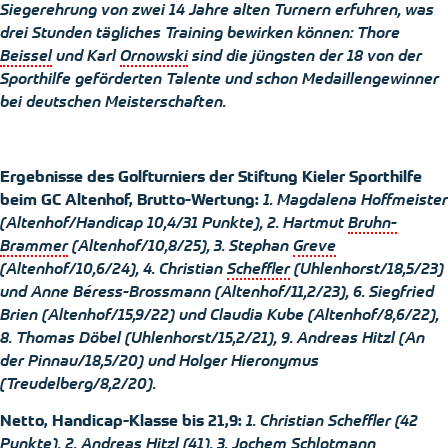
Siegerehrung von zwei 14 Jahre alten Turnern erfuhren, was
drei Stunden tägliches Training bewirken können:
Thore
Beissel
und Karl
Ornowski
sind die jüngsten der 18 von der
Sporthilfe geförderten Talente und schon Medaillengewinner
bei deutschen Meisterschaften.
Ergebnisse des Golfturniers der Stiftung Kieler Sporthilfe
beim GC Altenhof, Brutto-Wertung:
1. Magdalena
Hoffmeister
(Altenhof/Handicap 10,4/31 Punkte), 2. Hartmut
Bruhn-
Brammer
(Altenhof/10,8/25), 3. Stephan
Greve
(Altenhof/10,6/24), 4. Christian
Scheffler
(Uhlenhorst/18,5/23)
und Anne
Béress-Brossmann
(Altenhof/11,2/23), 6. Siegfried
Brien
(Altenhof/15,9/22) und Claudia
Kube
(Altenhof/8,6/22),
8. Thomas
Döbel
(Uhlenhorst/15,2/21), 9. Andreas
Hitzl
(An
der
Pinnau
/18,5/20) und Holger Hieronymus
(
Treudelberg
/8,2/20).
Netto, Handicap-Klasse bis 21,9:
1. Christian
Scheffler
(42
Punkte), 2. Andreas
Hitzl
(41), 3. Jochem
Schlotmann