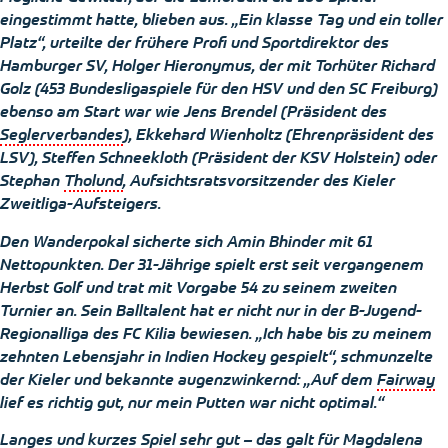
eingestimmt hatte, blieben aus. „Ein klasse Tag und ein toller
Platz“, urteilte der frühere Profi und Sportdirektor des
Hamburger SV, Holger Hieronymus, der mit Torhüter Richard
Golz
(453 Bundesligaspiele für den HSV und den SC Freiburg)
ebenso am Start war wie Jens
Brendel
(Präsident des
Seglerverbandes
),
Ekkehard
Wienholtz
(Ehrenpräsident des
LSV), Steffen
Schneekloth
(Präsident der KSV Holstein) oder
Stephan
Tholund
, Aufsichtsratsvorsitzender des Kieler
Zweitliga-Aufsteigers.
Den Wanderpokal sicherte sich Amin
Bhinder
mit 61
Nettopunkten. Der 31-Jährige spielt erst seit vergangenem
Herbst Golf und trat mit Vorgabe 54 zu seinem zweiten
Turnier an. Sein Balltalent hat er nicht nur in der B-Jugend-
Regionalliga des FC
Kilia
bewiesen. „Ich habe bis zu meinem
zehnten Lebensjahr in Indien Hockey gespielt“, schmunzelte
der Kieler und bekannte augenzwinkernd: „Auf dem
Fairway
lief es richtig gut, nur mein Putten war nicht optimal.“
Langes und kurzes Spiel sehr gut – das galt für Magdalena