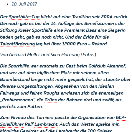
10. Juli 2017
Der
Sporthilfe-Cup
blickt auf eine Tradition seit 2004 zurück.
Dennoch gab es bei der 14. Auflage des Benefizturniers der
Stiftung Kieler Sporthilfe eine Premiere: Dass eine Siegerin
baden geht, gab es noch nicht. Und der Erlös für die
Talentförderung
lag bei über 12000 Euro – Rekord.
Von Gerhard Müller und Sven Hornung (Fotos)
Die Sporthilfe war erstmals zu Gast beim Golfclub Altenhof,
und wer auf dem idyllischen Platz mit seinem alten
Baumbestand lange nicht mehr gespielt hat, der staunte über
diverse Umgestaltungen. Abgesehen von den idealen
Fairways
und fairen
Roughs
erwiesen sich die ehemaligen
„Problemzonen“, die
Grüns
der Bahnen drei und zwölf, als
perfekt zum Putten.
Zum Niveau des Turniers passte die Organisation von
GCA-
Spielführer
Ralf
Lambracht
. Auch das Wetter spielte mit.
Mögliche Gewitter, auf die
Lambracht
die 100 Spieler